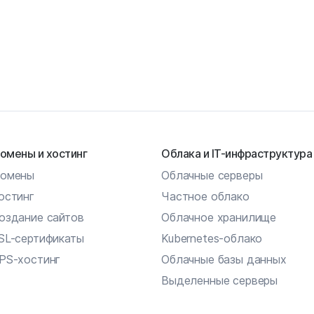
омены и хостинг
Облака и IT-инфраструктура
омены
Облачные серверы
остинг
Частное облако
оздание сайтов
Облачное хранилище
SL-сертификаты
Kubernetes-облако
PS-хостинг
Облачные базы данных
Выделенные серверы