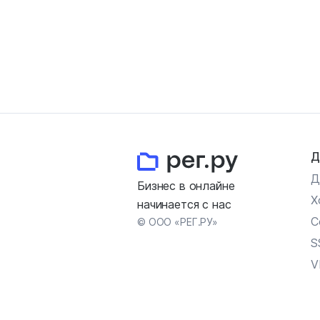
Д
Д
Бизнес в онлайне
Х
начинается с нас
С
© ООО «РЕГ.РУ»
S
V