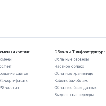
омены и хостинг
Облака и IT-инфраструктура
омены
Облачные серверы
остинг
Частное облако
оздание сайтов
Облачное хранилище
SL-сертификаты
Kubernetes-облако
PS-хостинг
Облачные базы данных
Выделенные серверы