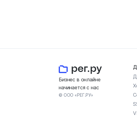
Д
Д
Бизнес в онлайне
Х
начинается с нас
С
© ООО «РЕГ.РУ»
S
V